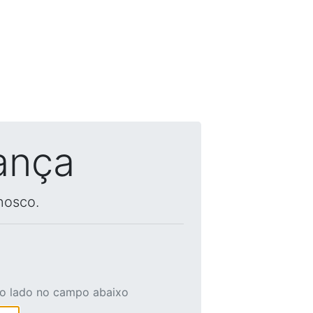
ança
nosco.
ao lado no campo abaixo