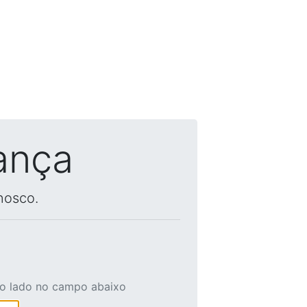
ança
nosco.
ao lado no campo abaixo