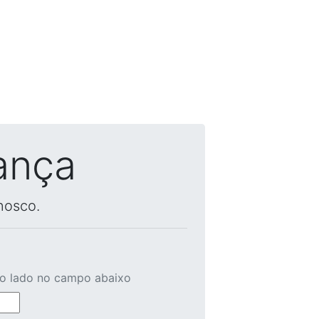
ança
nosco.
ao lado no campo abaixo