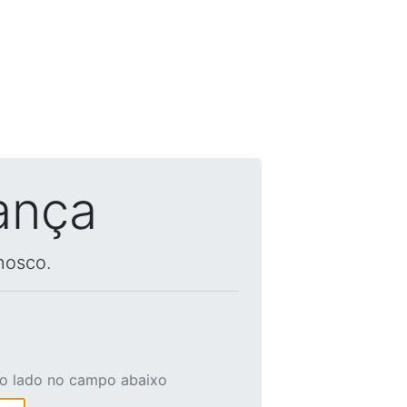
ança
nosco.
ao lado no campo abaixo