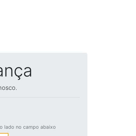
ança
nosco.
ao lado no campo abaixo