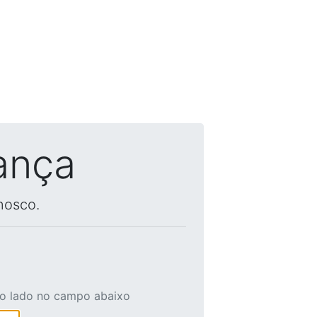
ança
nosco.
ao lado no campo abaixo