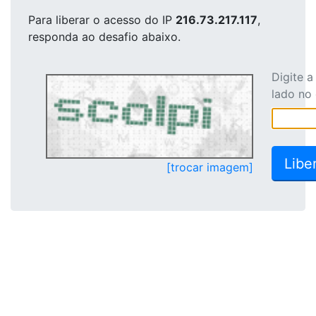
Para liberar o acesso
do IP
216.73.217.117
,
responda ao desafio abaixo.
Digite 
lado no
[trocar imagem]